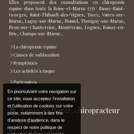
Elles proposent des consultations en chiropraxie
équine dans toute la Seine-et-Marne (77) : Bussy-Saint-
Georges, Saint-Thibault-des-Vignes, Torcy, Vaires-sur-
Marne, Lagny-sur-Marne, Noisiel, Thorigny-sur-Marne,
Brou-sur-Chantereine, Montévrain, Lognes, Roissy-en-
Brie, Champs-sur-Marne...
La chiropraxie équine
Causes de subluxation
Symptômes
Les activités à risque
Partenaires
Plan du site
En poursuivant votre navigation sur
Mentions légales
ce site, vous acceptez l'installation
et l'utilisation de cookies sur votre
Fanny El Hagar, chiropracteur
poste, notamment à des fins
équin
d'analyse d'audience, dans le
respect de notre politique de
07 68 72 76 80